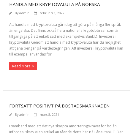
HANDLA MED KRYPTOVALUTA PÅ NORSKA
By
admin
februari 1, 2022
Att handla med kryptovaluta går idag att göra på många fler språk
än engelska. Det finns också flera nationella kryptobörser som är
tillgängliga på ett enkelt sätt med exempelvis BankID. Investera i
kryptovaluta Genom att handla med kryptovaluta har du möjlighet
att tjäna pengar på värdestegringen. Att investera i kryptovaluta kan
till exempel användas för
Read More
FORTSATT POSITIVT PÅ BOSTADSMARKNADEN
By
admin
mars 8, 2021
I samband med att det nya skärpta amorteringskravet för bolån
infördes, skrev vi en artikel angående detta här på LånautanUC. Där