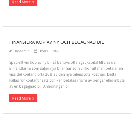
Read More
FINANSIERA KÖP AV NY OCH BEGAGNAD BIL
By
admin
mars 9, 2022
Speciellt vid köp av ny bil så behövs ofta eget kapital till viss del.
Bilhandlarna som säljer nya bilar har som villkor att man betalar en
viss del kontant, ofta 20% av den nya bilens totalkostnad. Detta
kallas för kontantinsats och kan betalas i form av pengar eller inbyte
av en begagnad bil. Anledningen till
Read More