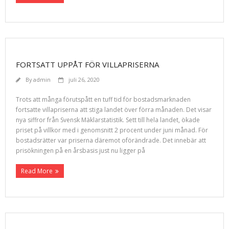
FORTSATT UPPÅT FÖR VILLAPRISERNA
By
admin
juli 26, 2020
Trots att många förutspått en tuff tid för bostadsmarknaden
fortsatte villapriserna att stiga landet över förra månaden. Det visar
nya siffror från Svensk Mäklarstatistik. Sett till hela landet, ökade
priset på villkor med i genomsnitt 2 procent under juni månad. För
bostadsrätter var priserna däremot oförändrade. Det innebär att
prisökningen på en årsbasis just nu ligger på
Read More