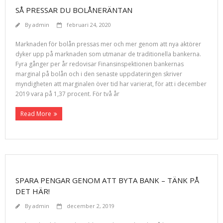
SÅ PRESSAR DU BOLÅNERÄNTAN
By
admin
februari 24, 2020
Marknaden för bolån pressas mer och mer genom att nya aktörer
dyker upp på marknaden som utmanar de traditionella bankerna.
Fyra gånger per år redovisar Finansinspektionen bankernas
marginal på bolån och i den senaste uppdateringen skriver
myndigheten att marginalen över tid har varierat, för att i december
2019 vara på 1,37 procent. För två år
Read More
SPARA PENGAR GENOM ATT BYTA BANK – TÄNK PÅ
DET HÄR!
By
admin
december 2, 2019