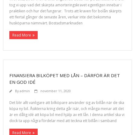
tog vi upp vad det skärpta amorteringskravet egentligen innebar i
praktiken och hur det fungerar. Trots att kraven för bolån skärpts
ett flertal gånger de senaste åren, verkar inte det bekomma
husköparna nämnvärt. Bostadsmarknaden
Read More
FINANSIERA BILKÖPET MED LÅN – DÄRFÖR ÄR DET
EN GOD IDÉ
By
admin
november 11, 2020
Det blir allt vanligare att bilköpare använder sig av billån när de ska
köpa ny bil. Åsikterna kring detta går isär, och många menar att det
är en dålig idé att köpa bil med hjälp av ett lån. I denna artikel ska vi
dock ta upp några fördelar med att teckna ett billån i samband
Read More