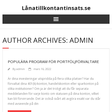
Skip
Lånatillkontantinsats.se
to
content
AUTHOR ARCHIVES: ADMIN
POPULÄRA PROGRAM FÖR PORTFÖLJFÖRVALTARE
By
admin
mars 16, 2022
Är dina investeringar utspridda på flera olika platser? Har du
förvaltat dina 401(k)-konton, handelskonton eller sparkonton på
olika institutioner? Om ja är det troligt att du får separata
meddelanden för varje konto om statusen på dina konton, vilket
kan bli förvirrande. Det är också svårt att avgöra exakt var du står
med avseende på din