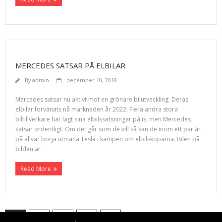
MERCEDES SATSAR PÅ ELBILAR
By
admin
december 10, 2018
Mercedes satsar nu aktivt mot en grönare bilutveckling. Deras
elbilar förvänats nå marknaden år 2022. Flera andra stora
biltillverkare har lagt sina elbilssatsningar på is, men Mercedes
satsar ordentligt. Om det går som de vill så kan de inom ett par år
på allvar börja utmana Tesla i kampen om elbilsköparna. Bilen på
bilden är
Read More
1
2
…
4