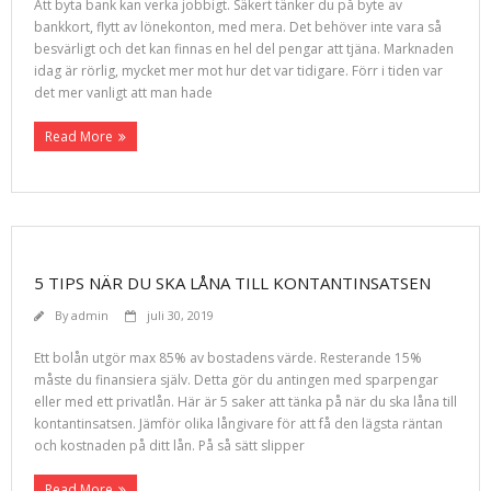
Att byta bank kan verka jobbigt. Säkert tänker du på byte av
bankkort, flytt av lönekonton, med mera. Det behöver inte vara så
besvärligt och det kan finnas en hel del pengar att tjäna. Marknaden
idag är rörlig, mycket mer mot hur det var tidigare. Förr i tiden var
det mer vanligt att man hade
Read More
5 TIPS NÄR DU SKA LÅNA TILL KONTANTINSATSEN
By
admin
juli 30, 2019
Ett bolån utgör max 85% av bostadens värde. Resterande 15%
måste du finansiera själv. Detta gör du antingen med sparpengar
eller med ett privatlån. Här är 5 saker att tänka på när du ska låna till
kontantinsatsen. Jämför olika långivare för att få den lägsta räntan
och kostnaden på ditt lån. På så sätt slipper
Read More