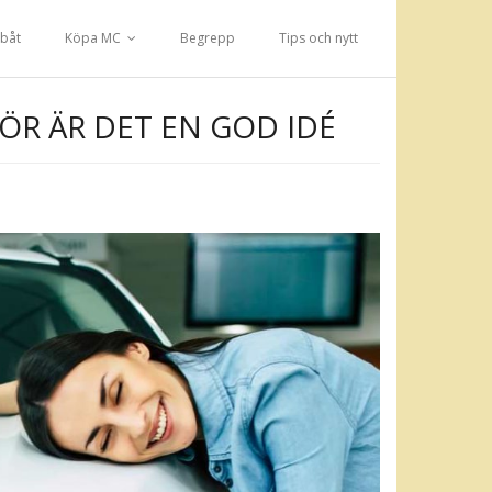
båt
Köpa MC
Begrepp
Tips och nytt
ÖR ÄR DET EN GOD IDÉ