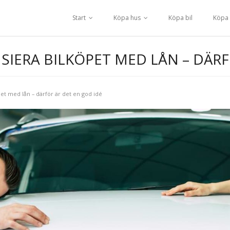
Start
Köpa hus
Köpa bil
Köpa 
SIERA BILKÖPET MED LÅN – DÄRF
pet med lån – därför är det en god idé